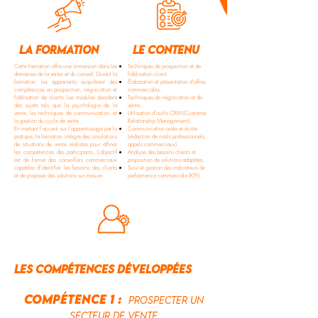
la formation
le contenu
Cette formation offre une immersion dans les
Techniques de prospection et de
domaines de la vente et du conseil. Durant la
fidélisation client.
formation, les apprenants acquièrent des
Élaboration et présentation d'offres
compétences en prospection, négociation et
commerciales.
fidélisation de clients. Les modules abordent
Techniques de négociation et de
des sujets tels que la psychologie de la
vente.
vente, les techniques de communication, et
Utilisation d'outils CRM (Customer
la gestion du cycle de vente.
Relationship Management).
En mettant l'accent sur l’apprentissage par la
Communication orale et écrite
pratique, la formation intègre des simulations
(rédaction de mails professionnels,
de situations de vente réalistes pour affiner
appels commerciaux).
les compétences des participants. L’objectif
Analyse des besoins clients et
est de former des conseillers commerciaux
proposition de solutions adaptées.
capables d’identifier les besoins des clients
Suivi et gestion des indicateurs de
et de proposer des solutions sur mesure.
performance commerciale (KPI).
les compétences développées
compétence 1 :
Prospecter un
secteur de vente