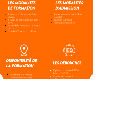
les modalités
les modalités
de formation
d'admission
Niveau d'entrée en formation :
Fournir un dossier administratif
Aucun
complet
Niveau de sortie de la formation :
Entretien individuel
BAC
Test de positionnement
Durée de la formation : 12 mois /
441h
Titre RNCP reconnu par l'État
disponibilité de
les débouchés
la formation
Diplôme de Niveau BAC et
Niveau BAC+2
En distanciel à Formapi
Conseiller commercial
Villefranche-Beaujolais
Téléconseiller
Chargé(e) de clientèle