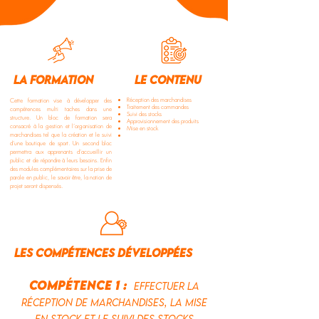
la formation
le contenu
Réception des marchandises
Cette formation vise à développer des
Traitement des commandes
compétences multi taches dans une
Suivi des stocks
structure. Un bloc de formation sera
Approvisionnement des produits
consacré à la gestion et l’organisation de
Mise en stock
marchandises tel que la création et le suivi
d’une boutique de sport. Un second bloc
permettra aux apprenants d’accueillir un
public et de répondre à leurs besoins. Enfin
des modules complémentaires sur la prise de
parole en public, le savoir être, la notion de
projet seront dispensés.
les compétences développées
compétence 1 :
Effectuer la
réception de marchandises, la mise
en stock et le suivi des stocks