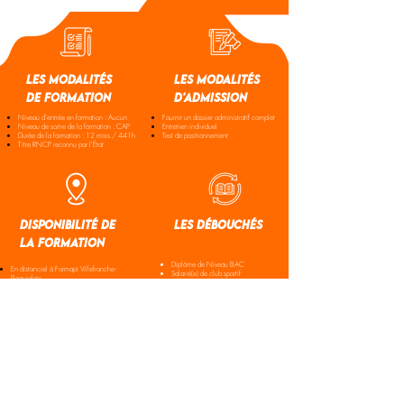
les modalités
les modalités
de formation
d'admission
Niveau d'entrée en formation : Aucun
Fournir un dossier administratif complet
Niveau de sortie de la formation : CAP
Entretien individuel
Durée de la formation : 12 mois / 441h
Test de positionnement
​Titre RNCP reconnu par l'État
disponibilité de
les débouchés
la formation
Diplôme de Niveau BAC
En distanciel à Formapi Villefranche-
Salarié(e) de club sportif
Beaujolais
Préparateur de commande
Magasinier